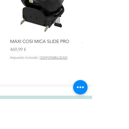
porque podrás
utilizarlo tanto
triciclo evolutivo
como una sillita
de paseo
Asiento
MAXI COSI MICA SLIDE PRO
ASIENTO BAÑO ABAT
reclinable
OLMITOS
Asiento y
Precio
469,99 €
cinturón
Precio
28,90 €
Impuesto incluido
|
DISPONIBILIDAD
acolchados
Impuesto incluido
Arnés con
cinturón de
seguridad con
anclaje en 5
puntos
Chasis metálico
y resistente de
DONDE ESTAMOS?
gran calidad y
VIGO:
con diseño
Avda. de las Camelias 67 Tlf:
986 422
moderno
984