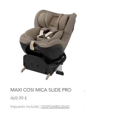
MAXI COSI MICA SLIDE PRO
ASIENTO BAÑO ABAT
OLMITOS
Precio
469,99 €
Precio
28,90 €
Impuesto incluido
|
DISPONIBILIDAD
Impuesto incluido