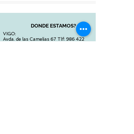
DONDE ESTAMOS?
VIGO:
Avda. de las Camelias 67 Tlf:
986 422
984
Calle Venezuela 28 Tlf:
986 480 901
PONTEVEDRA:
Paseo de Colón 4 Tlf:
986 861 384
OURENSE
Avda de Santiago 35 Tlf:
988 31 98 26
SANTIAGO DE COMPOSTELA
Calle García Prieto 4 Tlf:
881 022 397
CONTACTO VIA E-MAIL:
contacto@tiendasbambinos.com
HORARIO