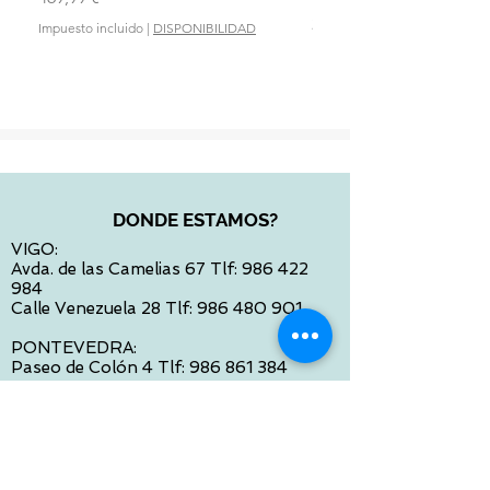
Precio
28,90 €
Impuesto incluido
|
DISPONIBILIDAD
Impuesto incluido
DONDE ESTAMOS?
VIGO:
Avda. de las Camelias 67 Tlf:
986 422
984
Calle Venezuela 28 Tlf:
986 480 901
PONTEVEDRA:
Paseo de Colón 4 Tlf:
986 861 384
OURENSE
Avda de Santiago 35 Tlf:
988 31 98 26
SANTIAGO DE COMPOSTELA
Calle García Prieto 4 Tlf:
881 022 397