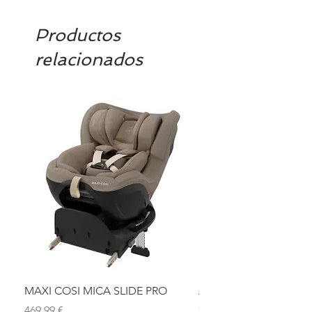
Productos
relacionados
MAXI COSI MICA SLIDE PRO
ASIENTO BAÑO ABAT
OLMITOS
Precio
469,99 €