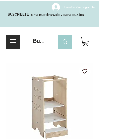
Inicia Sesión/Regístrate
SUSCRÍBETE
👉 a nuestra web y gana puntos