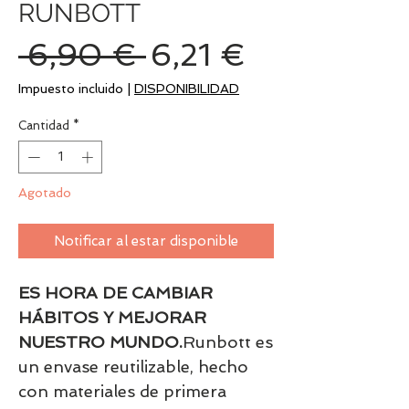
RUNBOTT
Precio
Precio
 6,90 € 
6,21 €
de
Impuesto incluido
|
DISPONIBILIDAD
oferta
Cantidad
*
Agotado
Notificar al estar disponible
ES HORA DE CAMBIAR
HÁBITOS Y MEJORAR
NUESTRO MUNDO.
Runbott es
un envase reutilizable, hecho
con materiales de primera