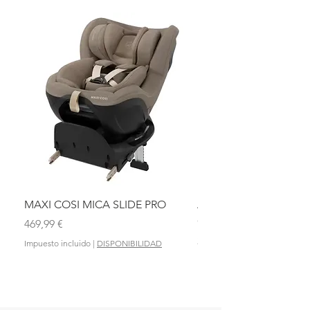
MAXI COSI MICA SLIDE PRO
ASIENTO BAÑO ABAT
OLMITOS
Precio
469,99 €
Precio
28,90 €
Impuesto incluido
|
DISPONIBILIDAD
Impuesto incluido