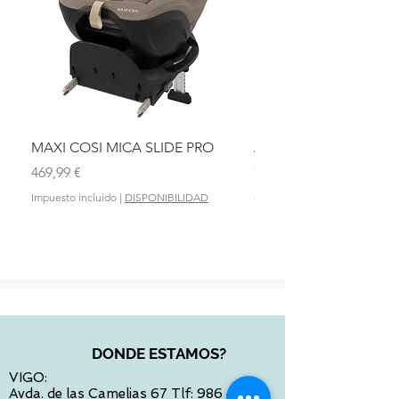
MAXI COSI MICA SLIDE PRO
ASIENTO BAÑO ABAT
OLMITOS
Precio
469,99 €
Precio
28,90 €
Impuesto incluido
|
DISPONIBILIDAD
Impuesto incluido
DONDE ESTAMOS?
VIGO:
Avda. de las Camelias 67 Tlf:
986 422