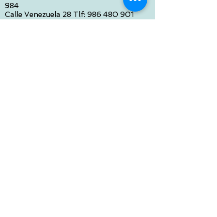
984
Calle Venezuela 28 Tlf:
986 480 901
PONTEVEDRA:
Paseo de Colón 4 Tlf:
986 861 384
OURENSE
Avda de Santiago 35 Tlf:
988 31 98 26
SANTIAGO DE COMPOSTELA
Calle García Prieto 4 Tlf:
881 022 397
CONTACTO VIA E-MAIL:
contacto@tiendasbambinos.com
HORARIO
De Lunes a Viernes:
10:00 a 13:30
16:00 a 19:30
Sábados:
10:00 a 14:00