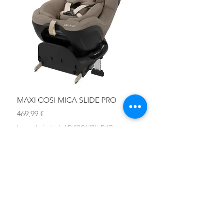
MAXI COSI MICA SLIDE PRO
ASIENTO BAÑO ABAT
OLMITOS
Precio
469,99 €
Precio
28,90 €
Impuesto incluido
|
DISPONIBILIDAD
Impuesto incluido
DONDE ESTAMOS?