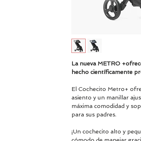
La nueva METRO +ofrece 
hecho científicamente p
El Cochecito Metro+ ofr
asiento y un manillar ajus
máxima comodidad y sopo
para sus padres.
¡Un cochecito alto y peq
cómodo de manejar graci