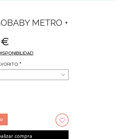
GOBABY METRO +
Precio
 €
DISPONIBILIDAD
AVORITO
*
to
alizar compra