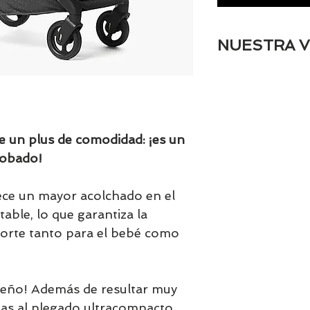
NUESTRA V
Puedes ver la revi
canal de
Youtube.
un plus de comodidad: ¡es un
robado!
ece un mayor acolchado en el
table, lo que garantiza la
rte tanto para el bebé como
ueño! Además de resultar muy
as al plegado ultracompacto