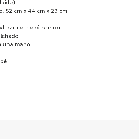
luido)
o: 52 cm x 44 cm x 23 cm
d para el bebé con un
olchado
 a una mano
ebé