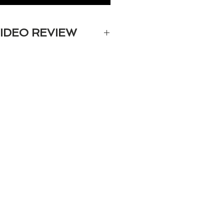
IDEO REVIEW
ew de esta silla en nuestro