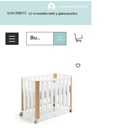
Inicia Sesión/Regístrate
SUSCRÍBETE
👉 a nuestra web y gana puntos