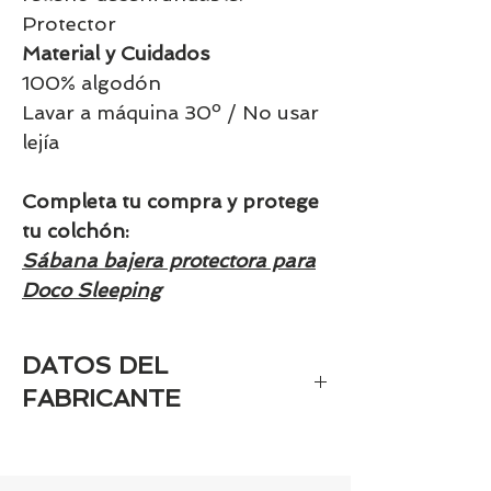
Protector
Material y Cuidados
100% algodón
Lavar a máquina 30º / No usar
lejía
Completa tu compra y protege
tu colchón:
Sábana bajera protectora para
Doco Sleeping
DATOS DEL
FABRICANTE
Nombre del fabricante (persona
física o jurídica): COTINFANT S.L