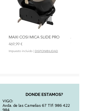
MAXI COSI MICA SLIDE PRO
ASIENTO BAÑO ABAT
OLMITOS
Precio
469,99 €
Precio
28,90 €
Impuesto incluido
|
DISPONIBILIDAD
Impuesto incluido
DONDE ESTAMOS?
VIGO:
Avda. de las Camelias 67 Tlf:
986 422
984