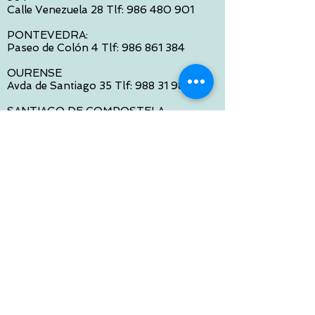
Calle Venezuela 28 Tlf:
986 480 901
PONTEVEDRA:
Paseo de Colón 4 Tlf:
986 861 384
OURENSE
Avda de Santiago 35 Tlf:
988 31 98 26
SANTIAGO DE COMPOSTELA
Calle García Prieto 4 Tlf:
881 022 397
CONTACTO VIA E-MAIL:
contacto@tiendasbambinos.com
HORARIO
De Lunes a Viernes:
10:00 a 13:30
16:00 a 19:30
Sábados:
10:00 a 14:00