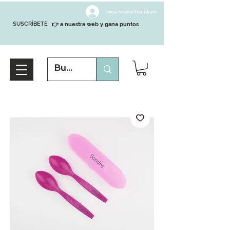
Inicia Sesión/Regístrate
SUSCRÍBETE
👉 a nuestra web y gana puntos