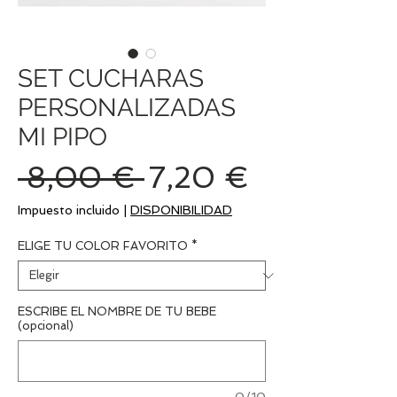
SET CUCHARAS
PERSONALIZADAS
MI PIPO
Precio
Precio
 8,00 € 
7,20 €
de
Impuesto incluido
|
DISPONIBILIDAD
oferta
ELIGE TU COLOR FAVORITO
*
ESCRIBE EL NOMBRE DE TU BEBE
(opcional)