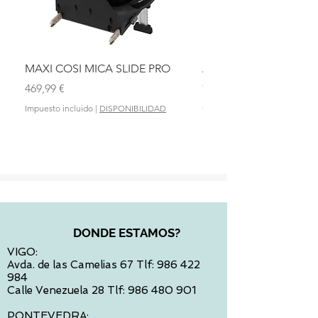
MAXI COSI MICA SLIDE PRO
ASIENTO BAÑO ABAT
OLMITOS
Precio
469,99 €
Precio
28,90 €
Impuesto incluido
|
DISPONIBILIDAD
Impuesto incluido
DONDE ESTAMOS?
VIGO:
Avda. de las Camelias 67 Tlf:
986 422
984
Calle Venezuela 28 Tlf:
986 480 901
PONTEVEDRA: