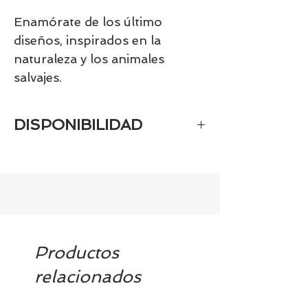
Enamórate de los último
diseños, inspirados en la
naturaleza y los animales
salvajes.
DISPONIBILIDAD
Tenemos el prácticamente el 100% de
los artículos en stock. Si quieres
quedarte tranquill@ llámanos al 986
42 29 84 o envía un email a
contacto@tiendasbambinos.com y te
confirmamos la disponibilidad
Productos
relacionados