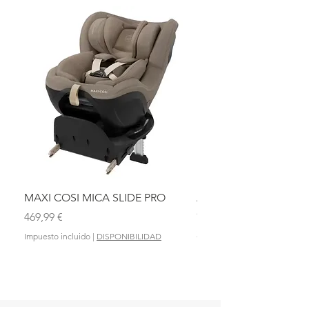
MAXI COSI MICA SLIDE PRO
ASIENTO BAÑO ABAT
OLMITOS
Precio
469,99 €
Precio
28,90 €
Impuesto incluido
|
DISPONIBILIDAD
Impuesto incluido