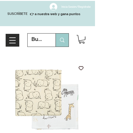
Inicia Sesión/Regístrate
SUSCRÍBETE
👉 a nuestra web y gana puntos