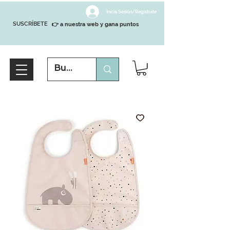
Inicia Sesión/Regístrate
SUSCRÍBETE
👉 a nuestra web y gana puntos