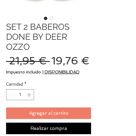
SET 2 BABEROS
DONE BY DEER
OZZO
Precio
Precio
 21,95 € 
19,76 €
de
Impuesto incluido
|
DISPONIBILIDAD
oferta
Cantidad
*
Agregar al carrito
Realizar compra