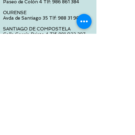
Paseo de Colón 4 Tlf:
986 861 384
OURENSE
Avda de Santiago 35 Tlf:
988 31 98 26
SANTIAGO DE COMPOSTELA
Calle García Prieto 4 Tlf:
881 022 397
CONTACTO VIA E-MAIL:
contacto@tiendasbambinos.com
HORARIO
De Lunes a Viernes:
10:00 a 13:30
16:00 a 19:30
Sábados:
10:00 a 14:00
ATENCION WEB