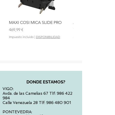
MAXI COSI MICA SLIDE PRO
ASIENTO BAÑO ABAT
OLMITOS
Precio
469,99 €
Precio
28,90 €
Impuesto incluido
|
DISPONIBILIDAD
Impuesto incluido
DONDE ESTAMOS?
VIGO:
Avda. de las Camelias 67 Tlf:
986 422
984
Calle Venezuela 28 Tlf:
986 480 901
PONTEVEDRA: