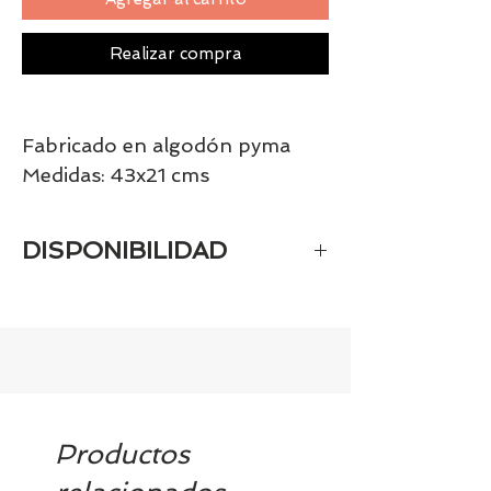
Realizar compra
Fabricado en algodón pyma
Medidas: 43x21 cms
DISPONIBILIDAD
Tenemos el prácticamente el 100% de
los artículos en stock. Si quieres
quedarte tranquill@ llámanos al 986
42 29 84 o envía un email a
contacto@tiendasbambinos.com y te
confirmamos la disponibilidad
Productos