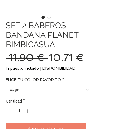
SET 2 BABEROS
BANDANA PLANET
BIMBICASUAL
Precio
Precio
 11,90 € 
10,71 €
de
Impuesto incluido
|
DISPONIBILIDAD
oferta
ELIGE TU COLOR FAVORITO
*
Cantidad
*
Agregar al carrito