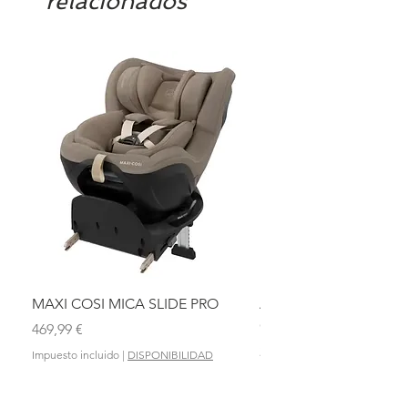
relacionados
MAXI COSI MICA SLIDE PRO
ASIENTO BAÑO ABAT
OLMITOS
Precio
469,99 €
Precio
28,90 €
Impuesto incluido
|
DISPONIBILIDAD
Impuesto incluido