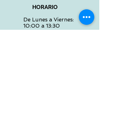
HORARIO
De Lunes a Viernes:
10:00 a 13:30
16:00 a 19:30
Sábados:
10:00 a 14:00
ATENCION WEB
De Lunes a Viernes:
10:00 a 13:30
16:00 a 19:30
Tlf:
986 422 984
POLITICA DE ENVIOS
Preguntas Frecuentes