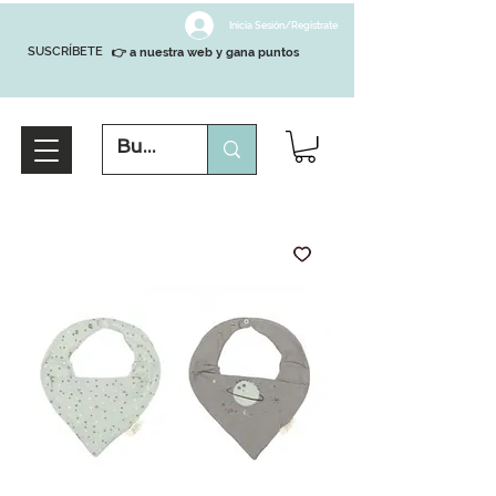
Inicia Sesión/Regístrate
SUSCRÍBETE
👉 a nuestra web y gana puntos