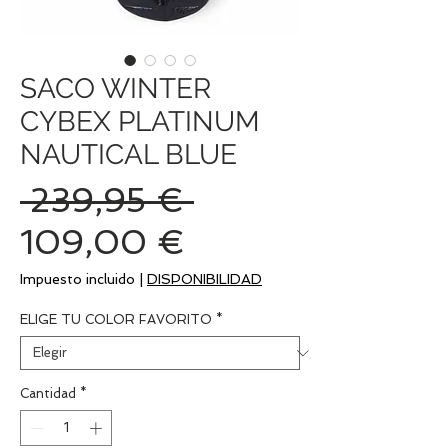
SACO WINTER
CYBEX PLATINUM
NAUTICAL BLUE
Precio
 239,95 € 
Precio
109,00 €
de
Impuesto incluido
|
DISPONIBILIDAD
oferta
ELIGE TU COLOR FAVORITO
*
Cantidad
*