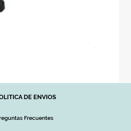
ASIENTO BAÑO 
Precio
28,90 €
Impuesto incluido
|
DI
OLITICA DE ENVIOS
reguntas Frecuentes