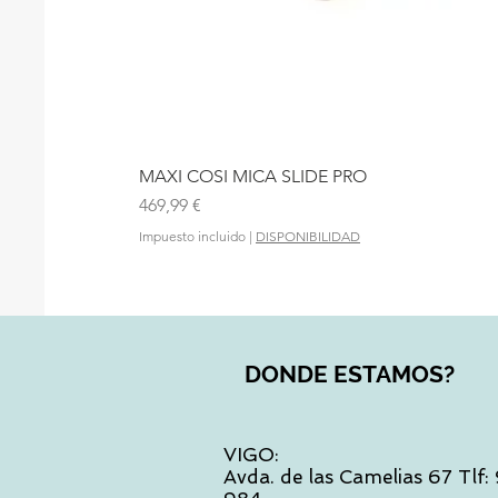
MAXI COSI MICA SLIDE PRO
Precio
469,99 €
Impuesto incluido
|
DISPONIBILIDAD
DONDE ESTAMOS?
VIGO:
Avda. de las Camelias 67 Tlf