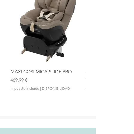
MAXI COSI MICA SLIDE PRO
ASIENTO BAÑO ABAT
OLMITOS
Precio
469,99 €
Precio
28,90 €
Impuesto incluido
|
DISPONIBILIDAD
Impuesto incluido