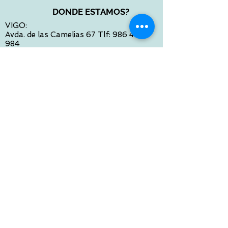
DONDE ESTAMOS?
VIGO:
Avda. de las Camelias 67 Tlf:
986 422
984
Calle Venezuela 28 Tlf:
986 480 901
PONTEVEDRA:
Paseo de Colón 4 Tlf:
986 861 384
OURENSE
Avda de Santiago 35 Tlf:
988 31 98 26
SANTIAGO DE COMPOSTELA
Calle García Prieto 4 Tlf:
881 022 397
CONTACTO VIA E-MAIL:
contacto@tiendasbambinos.com
HORARIO
De Lunes a Viernes:
10:00 a 13:30