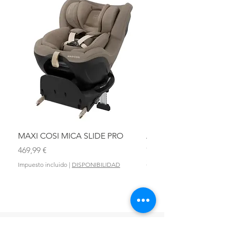
MAXI COSI MICA SLIDE PRO
ASIENTO BAÑO ABAT
OLMITOS
Precio
469,99 €
Precio
28,90 €
Impuesto incluido
|
DISPONIBILIDAD
Impuesto incluido