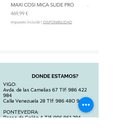
MAXI COSI MICA SLIDE PRO
ASIENTO BAÑO ABAT
OLMITOS
Precio
469,99 €
Precio
28,90 €
Impuesto incluido
|
DISPONIBILIDAD
Impuesto incluido
DONDE ESTAMOS?
VIGO:
Avda. de las Camelias 67 Tlf:
986 422
984
Calle Venezuela 28 Tlf:
986 480 901
PONTEVEDRA:
Paseo de Colón 4 Tlf:
986 861 384
OURENSE
Avda de Santiago 35 Tlf:
988 31 98 26