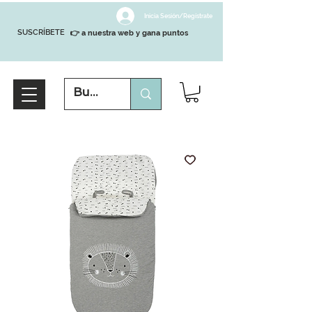
Inicia Sesión/Regístrate
SUSCRÍBETE
👉 a nuestra web y gana puntos