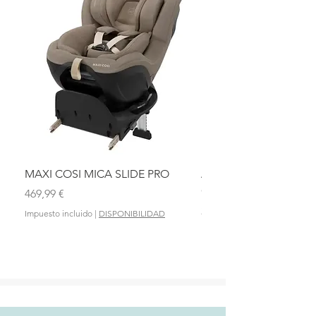
MAXI COSI MICA SLIDE PRO
ASIENTO BAÑO ABAT
OLMITOS
Precio
469,99 €
Precio
28,90 €
Impuesto incluido
|
DISPONIBILIDAD
Impuesto incluido