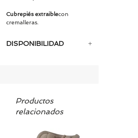
Cubrepiés extraible
con
cremalleras.
DISPONIBILIDAD
Tenemos el prácticamente el 100% de
los artículos en stock. Si quieres
quedarte tranquill@ llámanos al 986
42 29 84 o envía un email a
contacto@tiendasbambinos.com y te
confirmamos la disponibilidad
Productos
relacionados