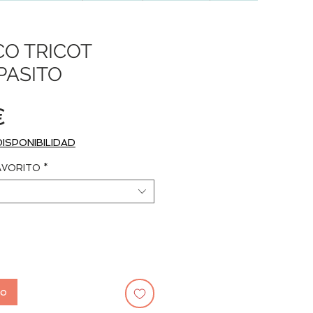
O TRICOT
PASITO
Precio
€
DISPONIBILIDAD
AVORITO
*
to