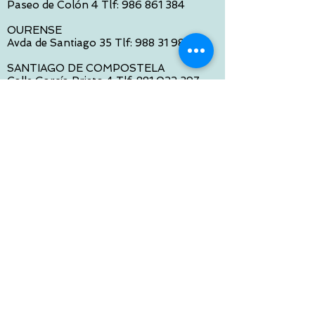
Paseo de Colón 4 Tlf:
986 861 384
OURENSE
Avda de Santiago 35 Tlf:
988 31 98 26
SANTIAGO DE COMPOSTELA
Calle García Prieto 4 Tlf:
881 022 397
CONTACTO VIA E-MAIL:
contacto@tiendasbambinos.com
HORARIO
De Lunes a Viernes:
10:00 a 13:30
16:00 a 19:30
Sábados:
10:00 a 14:00
ATENCION WEB