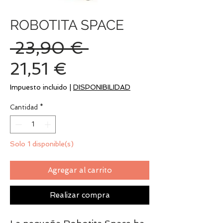
ROBOTITA SPACE
Precio
 23,90 € 
Precio
21,51 €
de
Impuesto incluido
|
DISPONIBILIDAD
oferta
Cantidad
*
Solo 1 disponible(s)
Agregar al carrito
Realizar compra