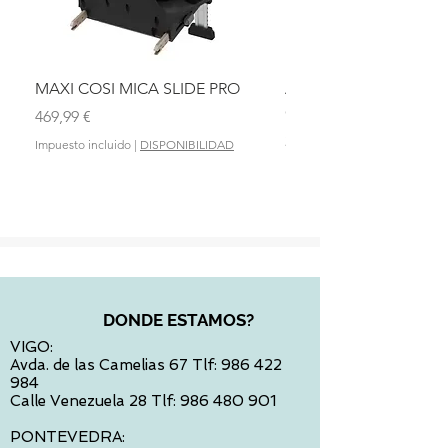
MAXI COSI MICA SLIDE PRO
ASIENTO BAÑO ABAT
OLMITOS
Precio
469,99 €
Precio
28,90 €
Impuesto incluido
|
DISPONIBILIDAD
Impuesto incluido
DONDE ESTAMOS?
VIGO:
Avda. de las Camelias 67 Tlf:
986 422
984
Calle Venezuela 28 Tlf:
986 480 901
PONTEVEDRA: