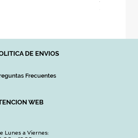
ASIENTO BAÑO 
Precio
28,90 €
Impuesto incluido
|
DI
OLITICA DE ENVIOS
reguntas Frecuentes
TENCION WEB
e Lunes a Viernes: