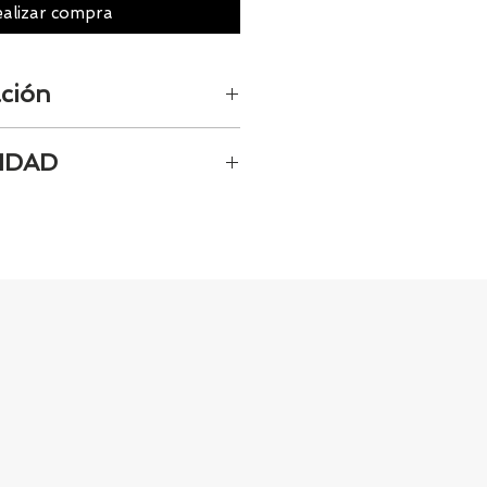
alizar compra
ción
o para la foto y el molde de
IDAD
egalo para abuelos o padrinos
camente el 100% de los
uro para el bebé
 Si quieres quedarte
e y acabado de alta calidad
os al 986 42 29 84 o envía un
e
@tiendasbambinos.com y te
sponibilidad