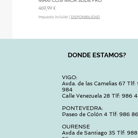
MAXI COSI MICA SLIDE PRO
Precio
469,99 €
Impuesto incluido
|
DISPONIBILIDAD
DONDE ESTAMOS?
VIGO:
Avda. de las Camelias 67 Tlf
984
Calle Venezuela 28 Tlf: 986
PONTEVEDRA:
Paseo de Colón 4 Tlf: 986 8
OURENSE
Avda de Santiago 35 Tlf: 988