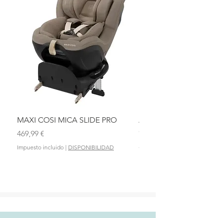
MAXI COSI MICA SLIDE PRO
ASIENTO BAÑO ABAT
OLMITOS
Precio
469,99 €
Precio
28,90 €
Impuesto incluido
|
DISPONIBILIDAD
Impuesto incluido