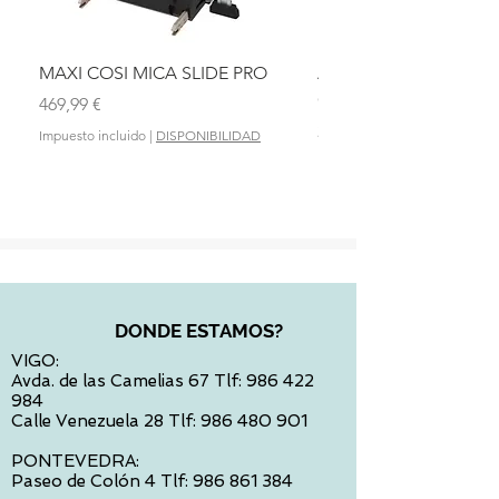
MAXI COSI MICA SLIDE PRO
ASIENTO BAÑO ABAT
OLMITOS
Precio
469,99 €
Precio
28,90 €
Impuesto incluido
|
DISPONIBILIDAD
Impuesto incluido
DONDE ESTAMOS?
VIGO:
Avda. de las Camelias 67 Tlf:
986 422
984
Calle Venezuela 28 Tlf:
986 480 901
PONTEVEDRA:
Paseo de Colón 4 Tlf:
986 861 384