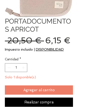
PORTADOCUMENTO
S APRICOT
Precio
Precio
 20,50 € 
6,15 €
de
Impuesto incluido
|
DISPONIBILIDAD
oferta
Cantidad
*
Solo 1 disponible(s)
Agregar al carrito
Realizar compra