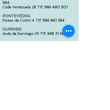
984
Calle Venezuela 28 Tlf:
986 480 901
PONTEVEDRA:
Paseo de Colón 4 Tlf:
986 861 384
OURENSE
Avda de Santiago 35 Tlf:
988 31 98 26
SANTIAGO DE COMPOSTELA
Calle García Prieto 4 Tlf:
881 022 397
CONTACTO VIA E-MAIL:
contacto@tiendasbambinos.com
HORARIO
De Lunes a Viernes:
10:00 a 13:30
16:00 a 19:30
Sábados:
10:00 a 14:00