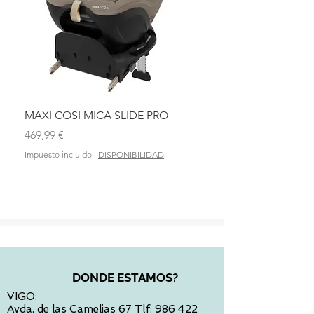
MAXI COSI MICA SLIDE PRO
ASIENTO BAÑO ABAT
OLMITOS
Precio
469,99 €
Precio
28,90 €
Impuesto incluido
|
DISPONIBILIDAD
Impuesto incluido
DONDE ESTAMOS?
VIGO:
Avda. de las Camelias 67 Tlf:
986 422