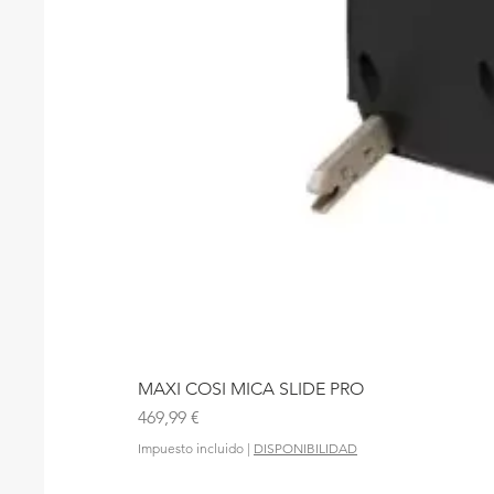
MAXI COSI MICA SLIDE PRO
Precio
469,99 €
Impuesto incluido
|
DISPONIBILIDAD