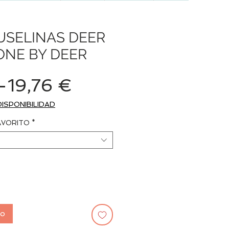
USELINAS DEER
ONE BY DEER
Precio
Precio
 
19,76 €
de
DISPONIBILIDAD
oferta
AVORITO
*
to