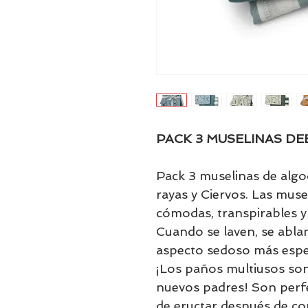
PACK 3 MUSELINAS DE
Pack 3 muselinas de alg
rayas y Ciervos. Las mus
cómodas, transpirables y 
Cuando se laven, se abl
aspecto sedoso más espe
¡Los paños multiusos son
nuevos padres! Son perf
de eructar después de c