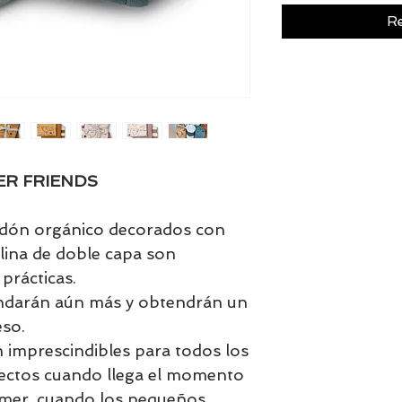
Re
ER FRIENDS
odón orgánico decorados con
elina de doble capa son
prácticas.
andarán aún más y obtendrán un
so.
 imprescindibles para todos los
ectos cuando llega el momento
omer, cuando los pequeños