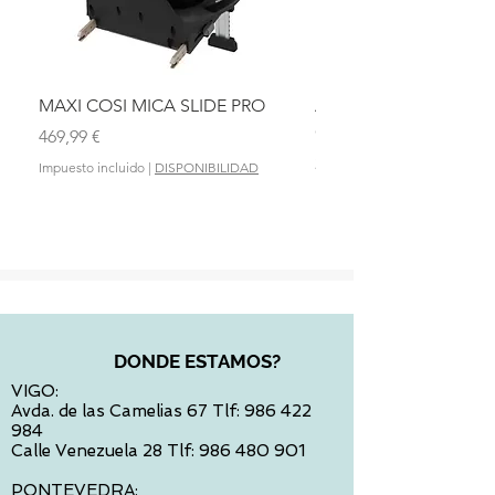
MAXI COSI MICA SLIDE PRO
ASIENTO BAÑO ABAT
OLMITOS
Precio
469,99 €
Precio
28,90 €
Impuesto incluido
|
DISPONIBILIDAD
Impuesto incluido
DONDE ESTAMOS?
VIGO:
Avda. de las Camelias 67 Tlf:
986 422
984
Calle Venezuela 28 Tlf:
986 480 901
PONTEVEDRA: