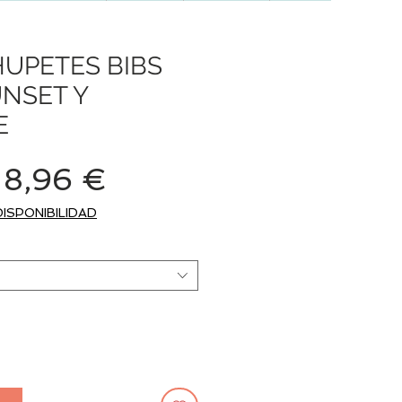
HUPETES BIBS
NSET Y
E
Precio
Precio
8,96 €
de
DISPONIBILIDAD
oferta