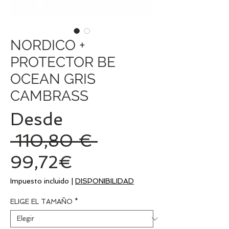
NORDICO +
PROTECTOR BE
OCEAN GRIS
CAMBRASS
Desde
Precio
 110,80 € 
Precio
99,72€
de
Impuesto incluido
|
DISPONIBILIDAD
oferta
ELIGE EL TAMAÑO
*