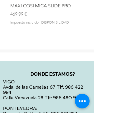
MAXI COSI MICA SLIDE PRO
ASIENTO BAÑO ABAT
OLMITOS
Precio
469,99 €
Precio
28,90 €
Impuesto incluido
|
DISPONIBILIDAD
Impuesto incluido
DONDE ESTAMOS?
VIGO:
Avda. de las Camelias 67 Tlf:
986 422
984
Calle Venezuela 28 Tlf:
986 480 901
PONTEVEDRA:
Paseo de Colón 4 Tlf:
986 861 384
OURENSE
Avda de Santiago 35 Tlf:
988 31 98 26