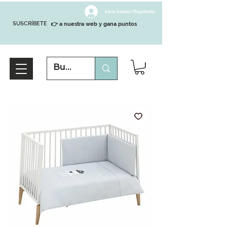
Inicia Sesión/Regístrate
SUSCRÍBETE
👉 a nuestra web y gana puntos