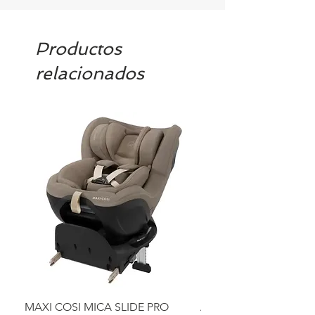
contacto@tiendasbambinos.com y te
confirmamos la disponibilidad
Productos
relacionados
MAXI COSI MICA SLIDE PRO
ASIENTO BAÑO ABAT