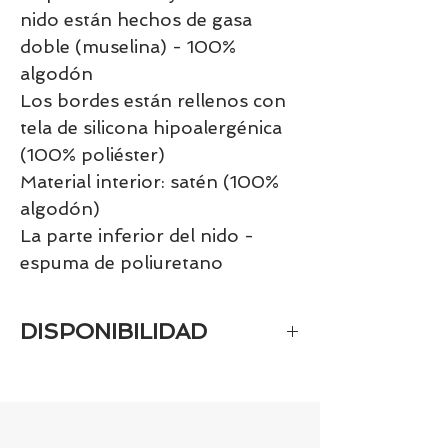
nido están hechos de gasa
doble (muselina) - 100%
algodón
Los bordes están rellenos con
tela de silicona hipoalergénica
(100% poliéster)
Material interior: satén (100%
algodón)
La parte inferior del nido -
espuma de poliuretano
DISPONIBILIDAD
Tenemos el prácticamente el 100% de
los artículos en stock. Si quieres
quedarte tranquill@ llámanos al 986
42 29 84 o envía un email a