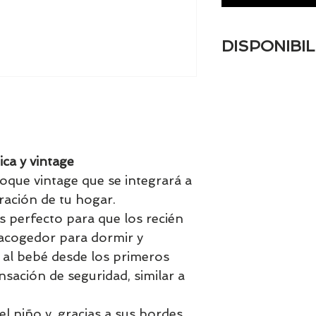
DISPONIBIL
Tenemos el prácti
artículos en stock.
tranquill@ lláman
email a contacto
confirmamos la di
ica y vintage
oque vintage que se integrará a
ración de tu hogar.
s perfecto para que los recién
 acogedor para dormir y
a al bebé desde los primeros
nsación de seguridad, similar a
.
del niño y, gracias a sus bordes