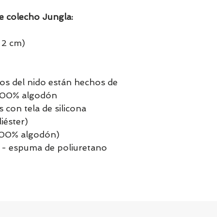
de colecho Jungla:
 2 cm)
ados del nido están hechos de
 100% algodón
 con tela de silicona
iéster)
(100% algodón)
o - espuma de poliuretano