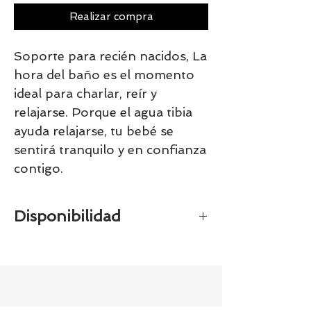
Realizar compra
Soporte para recién nacidos, La
hora del baño es el momento
ideal para charlar, reír y
relajarse. Porque el agua tibia
ayuda relajarse, tu bebé se
sentirá tranquilo y en confianza
contigo.
Disponibilidad
Tenemos el prácticamente el 100% de
los artículos en stock. Si quieres
quedarte tranquill@ llámanos al 986
42 29 84 o envía un email a
contacto@tiendasbambinos.com y te