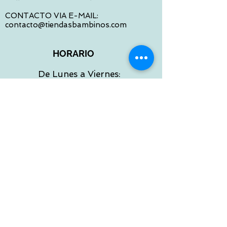
CONTACTO VIA E-MAIL:
contacto@tiendasbambinos.com
HORARIO
De Lunes a Viernes:
10:00 a 13:30
16:00 a 19:30
Sábados:
10:00 a 14:00
ATENCION WEB
De Lunes a Viernes:
10:00 a 13:30
16:00 a 19:30
Tlf:
986 422 984