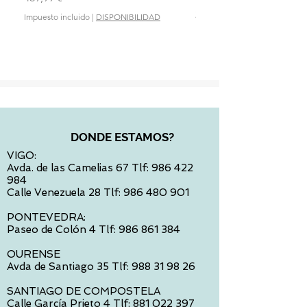
Precio
28,90 €
Impuesto incluido
|
DISPONIBILIDAD
Impuesto incluido
DONDE ESTAMOS?
VIGO:
Avda. de las Camelias 67 Tlf:
986 422
984
Calle Venezuela 28 Tlf:
986 480 901
PONTEVEDRA:
Paseo de Colón 4 Tlf:
986 861 384
OURENSE
Avda de Santiago 35 Tlf:
988 31 98 26
SANTIAGO DE COMPOSTELA
Calle García Prieto 4 Tlf:
881 022 397