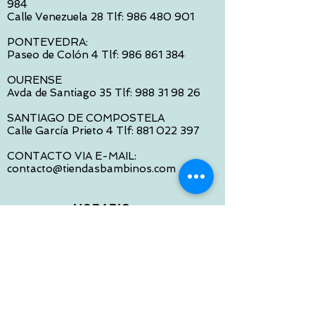
984
Calle Venezuela 28 Tlf:
986 480 901
PONTEVEDRA:
Paseo de Colón 4 Tlf:
986 861 384
OURENSE
Avda de Santiago 35 Tlf:
988 31 98 26
SANTIAGO DE COMPOSTELA
Calle García Prieto 4 Tlf:
881 022 397
CONTACTO VIA E-MAIL:
contacto@tiendasbambinos.com
HORARIO
De Lunes a Viernes:
10:00 a 13:30
16:00 a 19:30
Sábados:
10:00 a 14:00