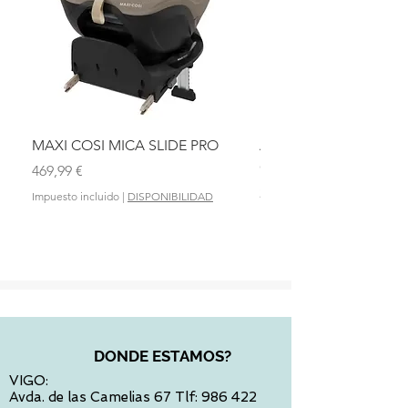
MAXI COSI MICA SLIDE PRO
ASIENTO BAÑO ABAT
OLMITOS
Precio
469,99 €
Precio
28,90 €
Impuesto incluido
|
DISPONIBILIDAD
Impuesto incluido
DONDE ESTAMOS?
VIGO:
Avda. de las Camelias 67 Tlf:
986 422