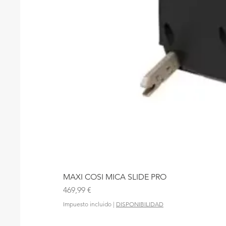
MAXI COSI MICA SLIDE PRO
Precio
469,99 €
Impuesto incluido
|
DISPONIBILIDAD