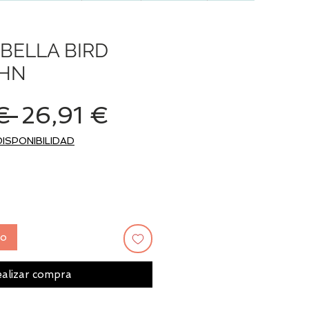
BELLA BIRD
HN
Precio
Precio
€ 
26,91 €
de
DISPONIBILIDAD
oferta
to
alizar compra