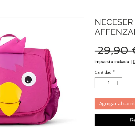
NECESER 
AFFENZA
 29,90 
Impuesto incluido
|
Cantidad
*
Agregar al carri
Re