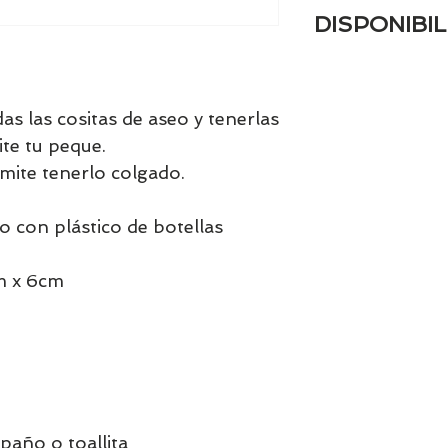
DISPONIBIL
Tenemos el prácti
artículos en stock.
tranquill@ lláman
s las cositas de aseo y tenerlas
email a contacto
te tu peque.
confirmamos la di
mite tenerlo colgado.
 con plástico de botellas
m x 6cm
 paño o toallita