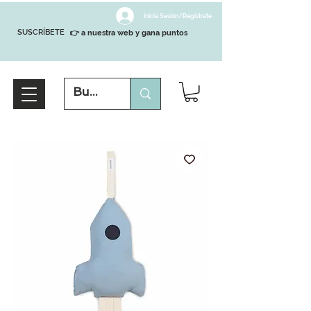
Inicia Sesión/Regístrate
SUSCRÍBETE
👉 a nuestra web y gana puntos