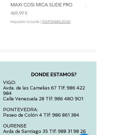
MAXI COSI MICA SLIDE PRO
ASIENTO BAÑO ABAT
OLMITOS
Precio
469,99 €
Precio
28,90 €
Impuesto incluido
|
DISPONIBILIDAD
Impuesto incluido
DONDE ESTAMOS?
VIGO:
Avda. de las Camelias 67 Tlf:
986 422
984
Calle Venezuela 28 Tlf:
986 480 901
PONTEVEDRA:
Paseo de Colón 4 Tlf:
986 861 384
OURENSE
Avda de Santiago 35 Tlf:
988 31 98 26