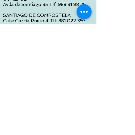
Avda de Santiago 35 Tlf:
988 31 98 26
SANTIAGO DE COMPOSTELA
Calle García Prieto 4 Tlf:
881 022 397
CONTACTO VIA E-MAIL:
contacto@tiendasbambinos.com
HORARIO
De Lunes a Viernes:
10:00 a 13:30
16:00 a 19:30
Sábados:
10:00 a 14:00
ATENCION WEB
De Lunes a Viernes:
10:00 a 13:30