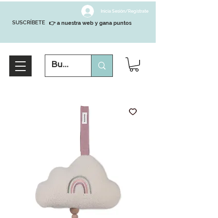
Inicia Sesión/Regístrate
SUSCRÍBETE
👉 a nuestra web y gana puntos