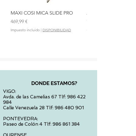
MAXI COSI MICA SLIDE PRO
ASIENTO BAÑO ABAT
OLMITOS
Precio
469,99 €
Precio
28,90 €
Impuesto incluido
|
DISPONIBILIDAD
Impuesto incluido
DONDE ESTAMOS?
VIGO:
Avda. de las Camelias 67 Tlf:
986 422
984
Calle Venezuela 28 Tlf:
986 480 901
PONTEVEDRA:
Paseo de Colón 4 Tlf:
986 861 384
OURENSE