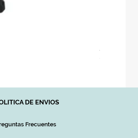
ASIENTO BAÑO 
Precio
28,90 €
Impuesto incluido
|
DI
OLITICA DE ENVIOS
reguntas Frecuentes