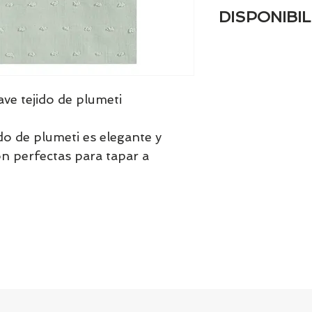
DISPONIBIL
Tenemos el prácti
artículos en stock.
tranquill@ lláman
email a contacto
ave tejido de plumeti
confirmamos la di
ido de plumeti es elegante y
on perfectas para tapar a