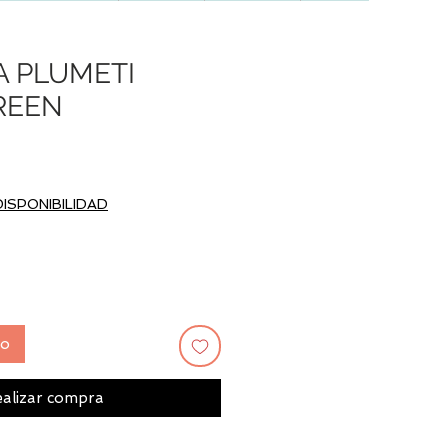
A PLUMETI
REEN
Precio
DISPONIBILIDAD
to
alizar compra