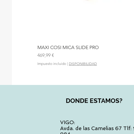
MAXI COSI MICA SLIDE PRO
Precio
469,99 €
Impuesto incluido
|
DISPONIBILIDAD
DONDE ESTAMOS?
VIGO:
Avda. de las Camelias 67 Tlf