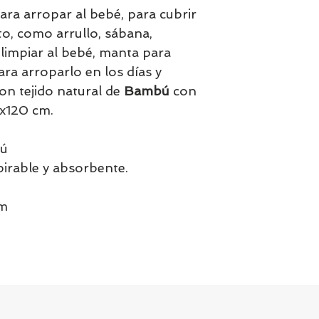
a arropar al bebé, para cubrir
Tenemos el prácti
ito, como arrullo, sábana,
artículos en stock.
, limpiar al bebé, manta para
tranquill@ lláman
ra arroparlo en los días y
email a contacto
confirmamos la di
on tejido natural de
Bambú
con
x120 cm.
bú
spirable y absorbente.
cm