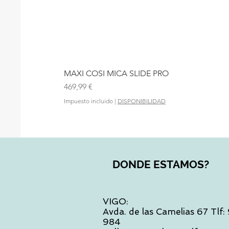
MAXI COSI MICA SLIDE PRO
Precio
469,99 €
Impuesto incluido
|
DISPONIBILIDAD
DONDE ESTAMOS?
VIGO:
Avda. de las Camelias 67 Tlf
984