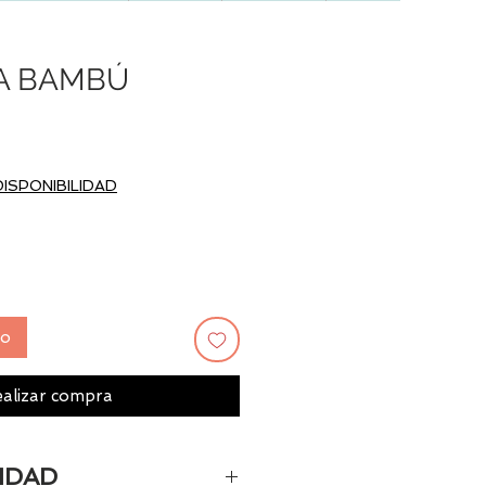
A BAMBÚ
Precio
€
DISPONIBILIDAD
to
alizar compra
IDAD