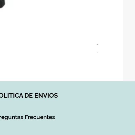
ASIENTO BAÑO 
Precio
28,90 €
Impuesto incluido
|
DI
OLITICA DE ENVIOS
reguntas Frecuentes