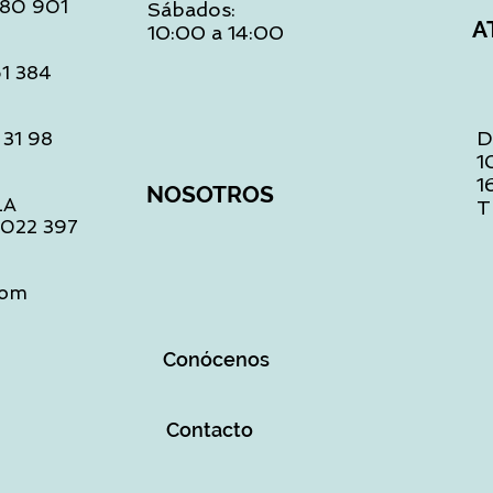
 480 901
Sábados:
A
10:00 a 14:00
61 384
D
 31 98
1
1
NOSOTROS
LA
T
1 022 397
com
Conócenos
Contacto