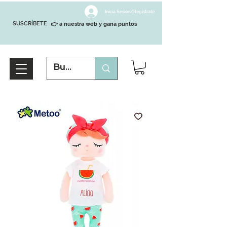
Inicia Sesión/Regístrate
SUSCRÍBETE
👉 a nuestra web y gana puntos