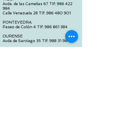
Avda. de las Camelias 67 Tlf:
986 422
984
Calle Venezuela 28 Tlf:
986 480 901
PONTEVEDRA:
Paseo de Colón 4 Tlf:
986 861 384
OURENSE
Avda de Santiago 35 Tlf:
988 31 98 26
SANTIAGO DE COMPOSTELA
Calle García Prieto 4 Tlf:
881 022 397
CONTACTO VIA E-MAIL:
contacto@tiendasbambinos.com
HORARIO
De Lunes a Viernes:
10:00 a 13:30
16:00 a 19:30
Sábados:
10:00 a 14:00