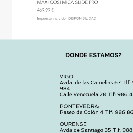
MAXI COSI MICA SLIDE PRO
Precio
469,99 €
Impuesto incluido
|
DISPONIBILIDAD
DONDE ESTAMOS?
VIGO:
Avda. de las Camelias 67 Tlf
984
Calle Venezuela 28 Tlf: 986
PONTEVEDRA:
Paseo de Colón 4 Tlf: 986 8
OURENSE
Avda de Santiago 35 Tlf: 988