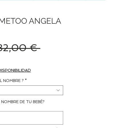
METOO ANGELA
Precio
32,00 € 
Precio
de
DISPONIBILIDAD
oferta
L NOMBRE ?
*
 NOMBRE DE TU BEBÉ?