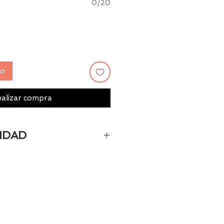
0/20
to
alizar compra
IDAD
 personalizado tarda 15 días