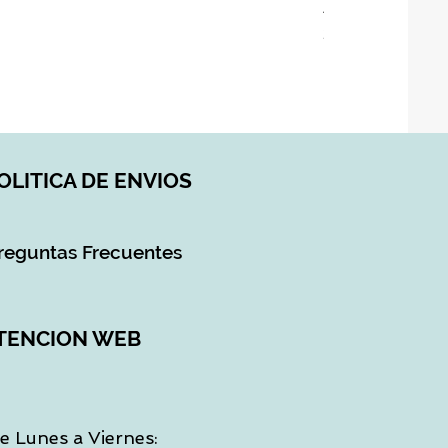
ASIENTO BAÑO 
Precio
28,90 €
Impuesto incluido
|
DI
OLITICA DE ENVIOS
reguntas Frecuentes
TENCION WEB
e Lunes a Viernes: