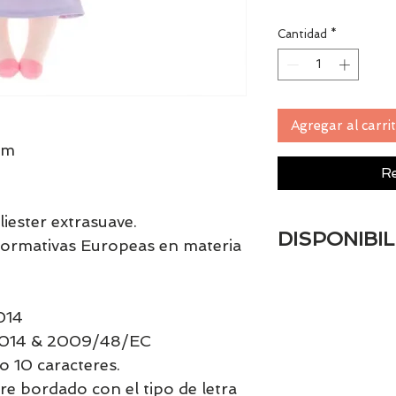
Cantidad
*
Agregar al carri
cm
Re
liester extrasuave.
DISPONIBIL
normativas Europeas en materia
Al ser un artículo
014
:2014 & 2009/48/EC
o 10 caracteres.
re bordado con el tipo de letra