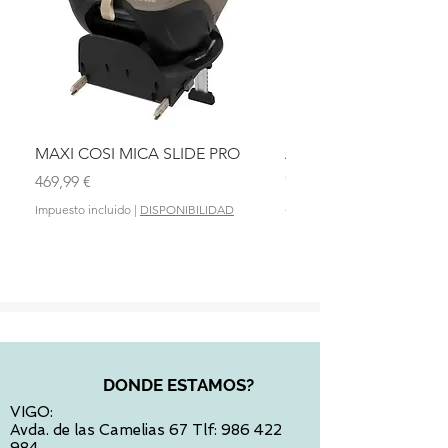
MAXI COSI MICA SLIDE PRO
ASIENTO BAÑO ABAT
OLMITOS
Precio
469,99 €
Precio
28,90 €
Impuesto incluido
|
DISPONIBILIDAD
Impuesto incluido
DONDE ESTAMOS?
VIGO:
Avda. de las Camelias 67 Tlf:
986 422
984