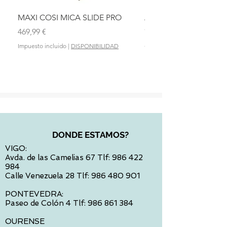
MAXI COSI MICA SLIDE PRO
ASIENTO BAÑO ABAT
OLMITOS
Precio
469,99 €
Precio
28,90 €
Impuesto incluido
|
DISPONIBILIDAD
Impuesto incluido
DONDE ESTAMOS?
VIGO:
Avda. de las Camelias 67 Tlf:
986 422
984
Calle Venezuela 28 Tlf:
986 480 901
PONTEVEDRA:
Paseo de Colón 4 Tlf:
986 861 384
OURENSE