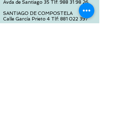
Avda de Santiago 35 Tlf:
988 31 98 26
SANTIAGO DE COMPOSTELA
Calle García Prieto 4 Tlf:
881 022 397
CONTACTO VIA E-MAIL:
contacto@tiendasbambinos.com
HORARIO
De Lunes a Viernes:
10:00 a 13:30
16:00 a 19:30
Sábados:
10:00 a 14:00
ATENCION WEB
De Lunes a Viernes:
10:00 a 13:30
16:00 a 19:30