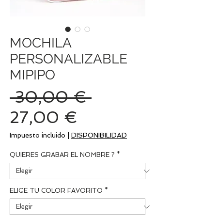
MOCHILA
PERSONALIZABLE
MIPIPO
Precio
 30,00 € 
Precio
27,00 €
de
Impuesto incluido
|
DISPONIBILIDAD
oferta
QUIERES GRABAR EL NOMBRE ?
*
ELIGE TU COLOR FAVORITO
*