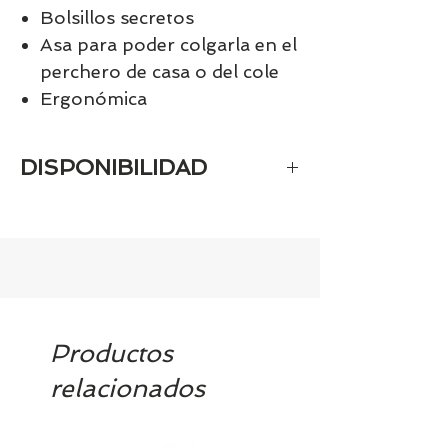
Bolsillos secretos
Asa para poder colgarla en el
perchero de casa o del cole
Ergonómica
DISPONIBILIDAD
Tenemos el prácticamente el 100% de
los artículos en stock. Si quieres
quedarte tranquill@ llámanos al 986
42 29 84 o envía un email a
contacto@tiendasbambinos.com y te
confirmamos la disponibilidad
Productos
relacionados