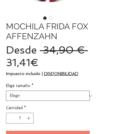
MOCHILA FRIDA FOX
AFFENZAHN
Precio
Desde
 34,90 € 
Precio
31,41€
de
Impuesto incluido
|
DISPONIBILIDAD
oferta
Elige tamaño
*
Cantidad
*