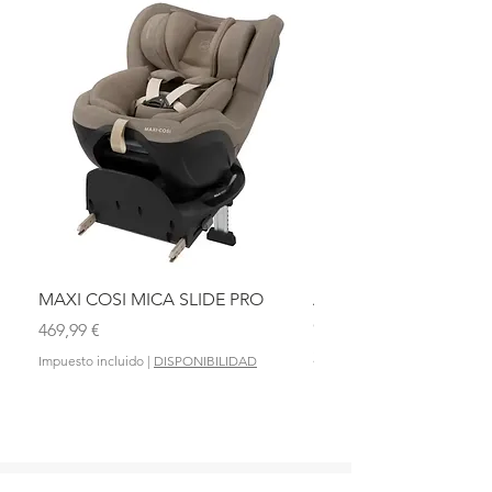
MAXI COSI MICA SLIDE PRO
ASIENTO BAÑO ABAT
OLMITOS
Precio
469,99 €
Precio
28,90 €
Impuesto incluido
|
DISPONIBILIDAD
Impuesto incluido