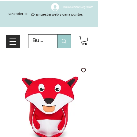
Inicia Sesión/Regístrate
SUSCRÍBETE
👉 a nuestra web y gana puntos