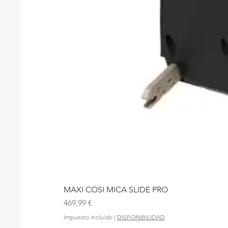
MAXI COSI MICA SLIDE PRO
Precio
469,99 €
Impuesto incluido
|
DISPONIBILIDAD