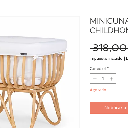
MINICUN
CHILDHO
 318,00
Impuesto incluido
|
Cantidad
*
Agotado
Notificar a