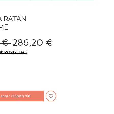
A RATÁN
ME
Precio
Precio
 € 
286,20 €
de
DISPONIBILIDAD
oferta
l estar disponible