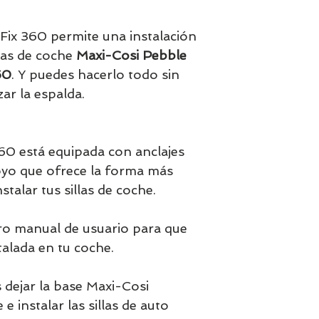
fabricante (una di
URL para consultas
atencionconsumid
Fix 360 permite una instalación
atencionconsumi
illas de coche
Maxi-Cosi Pebble
- Información gene
60
. Y puedes hacerlo todo sin
producto: es difer
zar la espalda.
se encuentra en lo
Uso. En nuestras 
producto, hay un 
Ejemplo MICA 36
60 está equipada con anclajes
https://images.ma
oyo que ofrece la forma más
storage-
nstalar tus sillas de coche.
prod/manuals/M
_LR.pdf?
_gl=1*brjn45*
ro manual de usuario para que
yMDA4OA..*_ga
alada en tu coche.
cyNy4xNDMuMS
NDg1NjcyNDM.
 dejar la base Maxi-Cosi
e instalar las sillas de auto