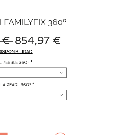
 FAMILYFIX 360º
Precio
Precio
 € 
854,97 €
de
DISPONIBILIDAD
oferta
L PEBBLE 360º
*
 LA PEARL 360º
*