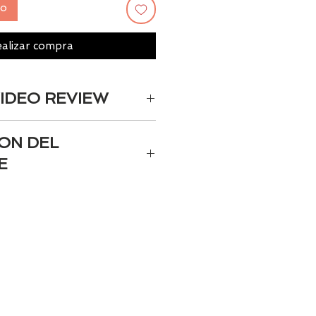
to
alizar compra
IDEO REVIEW
ew de esta silla en nuestro
ON DEL
E
 en el registro de marcas:
Confort / Tiny Love /Safety
icante (persona física o
uvenile Group
 del fabricante: 08192 (Dorel
ónica de contacto del