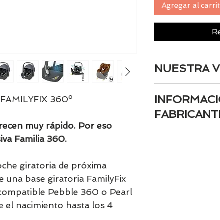
Agregar al carri
Re
NUESTRA V
Puedes ver la revi
INFORMACI
FAMILYFIX 360º
canal de
Youtube.
FABRICANT
recen muy rápido. Por eso
- Marca registrada
iva Familia 360.
Maxi-Cosi / Bébé 
First
coche giratoria de próxima
- Nombre del fabr
 una base giratoria FamilyFix
jurídica): Dorel J
- Dirección postal
 compatible Pebble 360 o Pearl
Hispania, SAU)
e el nacimiento hasta los 4
- Dirección electr