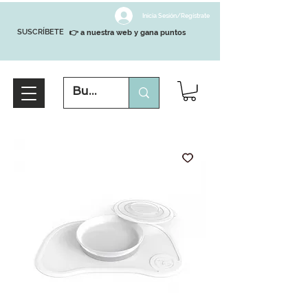
Inicia Sesión/Regístrate
SUSCRÍBETE
👉 a nuestra web y gana puntos