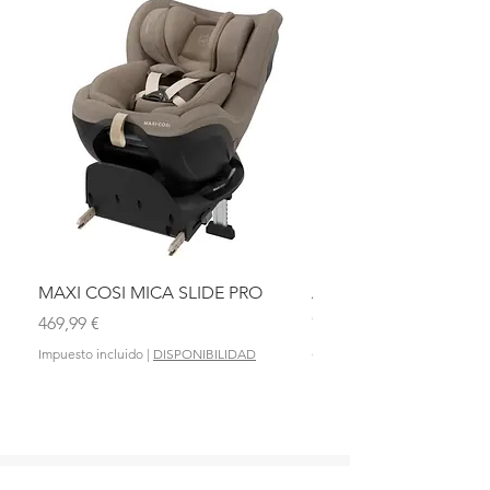
MAXI COSI MICA SLIDE PRO
ASIENTO BAÑO ABAT
OLMITOS
Precio
469,99 €
Precio
28,90 €
Impuesto incluido
|
DISPONIBILIDAD
Impuesto incluido