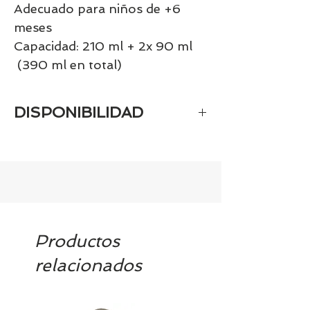
Adecuado para niños de +6
meses
Capacidad: 210 ml + 2x 90 ml
(390 ml en total)
DISPONIBILIDAD
Tenemos el prácticamente el 100% de
los artículos en stock. Si quieres
quedarte tranquill@ llámanos al 986
42 29 84 o envía un email a
contacto@tiendasbambinos.com y te
confirmamos la disponibilidad
Productos
relacionados