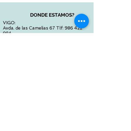
DONDE ESTAMOS?
VIGO:
Avda. de las Camelias 67 Tlf:
986 422
984
Calle Venezuela 28 Tlf:
986 480 901
PONTEVEDRA:
Paseo de Colón 4 Tlf:
986 861 384
OURENSE
Avda de Santiago 35 Tlf:
988 31 98 26
SANTIAGO DE COMPOSTELA
Calle García Prieto 4 Tlf:
881 022 397
CONTACTO VIA E-MAIL:
contacto@tiendasbambinos.com
HORARIO
De Lunes a Viernes: