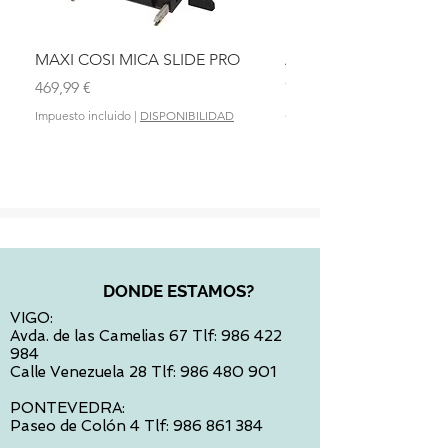
MAXI COSI MICA SLIDE PRO
ASIENTO BAÑO ABAT
OLMITOS
Precio
469,99 €
Precio
28,90 €
Impuesto incluido
|
DISPONIBILIDAD
Impuesto incluido
DONDE ESTAMOS?
VIGO:
Avda. de las Camelias 67 Tlf:
986 422
984
Calle Venezuela 28 Tlf:
986 480 901
PONTEVEDRA:
Paseo de Colón 4 Tlf:
986 861 384