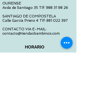
OURENSE
Avda de Santiago 35 Tlf:
988 31 98 26
SANTIAGO DE COMPOSTELA
Calle García Prieto 4 Tlf:
881 022 397
CONTACTO VIA E-MAIL:
contacto@tiendasbambinos.com
HORARIO
De Lunes a Viernes:
10:00 a 13:30
16:00 a 19:30
Sábados:
10:00 a 14:00
ATENCION WEB
De Lunes a Viernes:
10:00 a 13:30