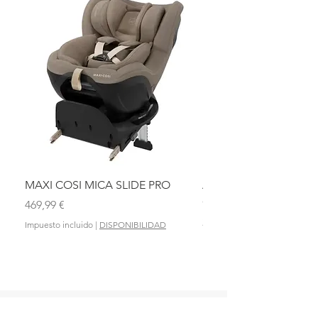
MAXI COSI MICA SLIDE PRO
ASIENTO BAÑO ABAT
OLMITOS
Precio
469,99 €
Precio
28,90 €
Impuesto incluido
|
DISPONIBILIDAD
Impuesto incluido