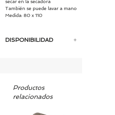
secar en la secadora
También se puede lavar a mano
Medida: 80 x 110
DISPONIBILIDAD
Tenemos el prácticamente el 100% de
los artículos en stock. Si quieres
quedarte tranquill@ llámanos al 986
42 29 84 o envía un email a
contacto@tiendasbambinos.com y te
confirmamos la disponibilidad
Productos
relacionados