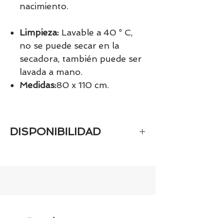
nacimiento.
Limpieza:
Lavable a 40 ° C,
no se puede secar en la
secadora, también puede ser
lavada a mano.
Medidas:
80 x 110 cm.
DISPONIBILIDAD
Tenemos el prácticamente el 100% de
los artículos en stock. Si quieres
quedarte tranquill@ llámanos al 986
42 29 84 o envía un email a
contacto@tiendasbambinos.com y te
confirmamos la disponibilidad